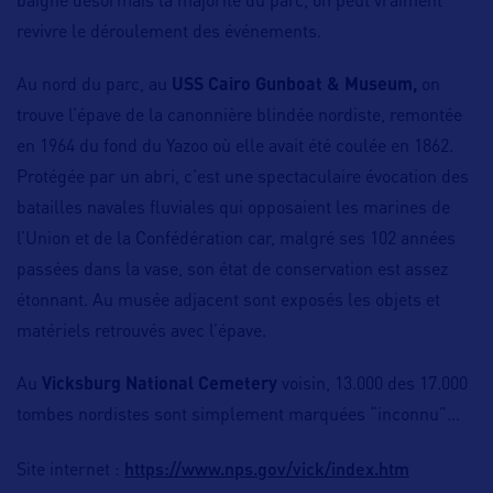
baigne désormais la majorité du parc, on peut vraiment
revivre le déroulement des événements.
Au nord du parc, au
USS Cairo Gunboat & Museum,
on
trouve l’épave de la canonnière blindée nordiste, remontée
en 1964 du fond du Yazoo où elle avait été coulée en 1862.
Protégée par un abri, c’est une spectaculaire évocation des
batailles navales fluviales qui opposaient les marines de
l’Union et de la Confédération car, malgré ses 102 années
passées dans la vase, son état de conservation est assez
étonnant. Au musée adjacent sont exposés les objets et
matériels retrouvés avec l’épave.
Au
Vicksburg National Cemetery
voisin, 13.000 des 17.000
tombes nordistes sont simplement marquées “inconnu”…
https://www.nps.gov/vick/index.htm
Site internet :