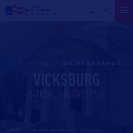
Accueil
>
Mississippi
>
vicksburg national military park
VICKSBURG
NATIONAL MILITARY PARK
Mississippi - Vicksburg National Military Park
-
En savoir plus