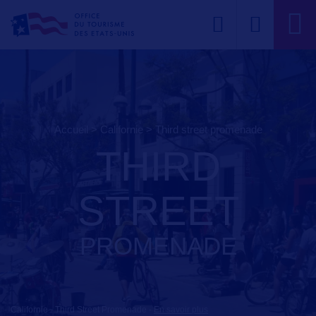
Accueil
>
Californie
>
third street promenade
THIRD
STREET
PROMENADE
Californie - Third Street Promenade
-
En savoir plus