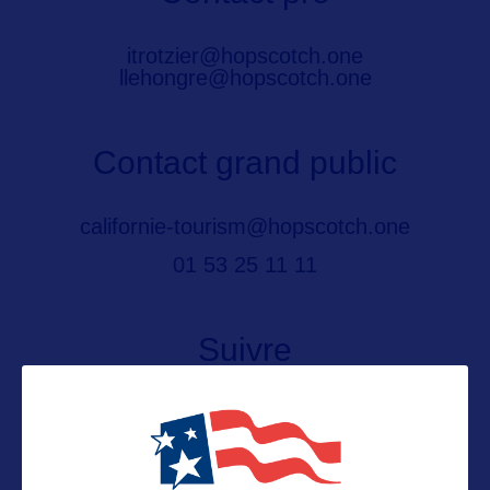
itrotzier@hopscotch.one
llehongre@hopscotch.one
Contact grand public
californie-tourism@hopscotch.one
01 53 25 11 11
Suivre