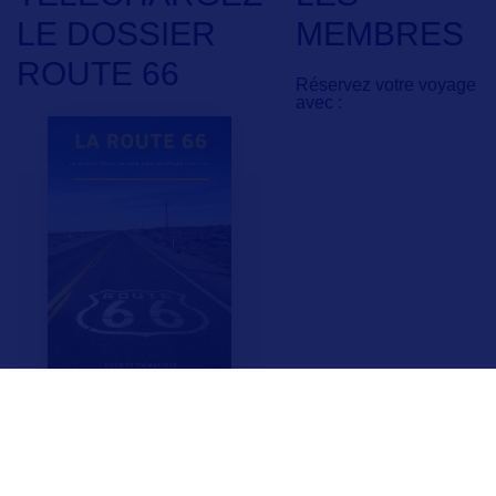
LE DOSSIER
MEMBRES
ROUTE 66
Réservez votre voyage
avec :