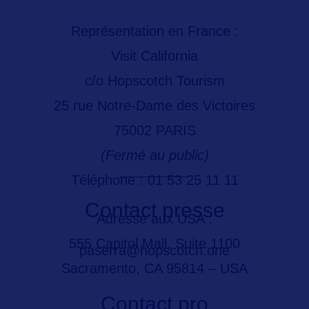
Représentation en France :
Visit California
c/o Hopscotch Tourism
25 rue Notre-Dame des Victoires
75002 PARIS
(Fermé au public)
Téléphone : 01 53 25 11 11
Contact presse
Adresse aux USA :
555 Capitol Mall, Suite 1100
paserra@hopscotch.one
Sacramento, CA 95814 – USA
Contact pro