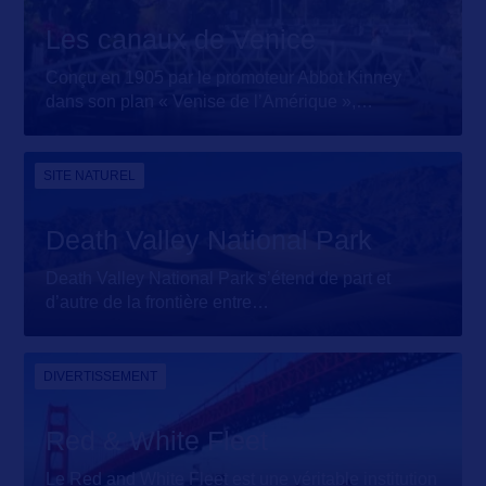
Les canaux de Venice
Conçu en 1905 par le promoteur Abbot Kinney
dans son plan « Venise de l’Amérique »,
…
SITE NATUREL
Death Valley National Park
Death Valley National Park s’étend de part et
d’autre de la frontière entre
…
DIVERTISSEMENT
Red & White Fleet
Le Red and White Fleet est une véritable institution