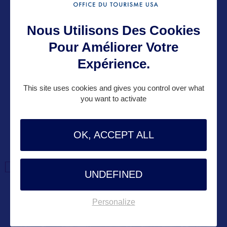
Nous Utilisons Des Cookies
Pour Améliorer Votre
Expérience.
VOIR LE SITE
This site uses cookies and gives you control over what
you want to activate
OK, ACCEPT ALL
DANS LA MÊME
CATEGORIE
UNDEFINED
Personalize
DIVERTISSEMENT