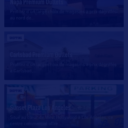
Napa Premium Outlets
Profitez d’un large choix de magasins à prix dégriffés
au nord de
…
SHOPPING
Carlsbad Premium Outlets
Profitez d’un large choix de magasins à prix dégriffés
à Carlsbad,
…
SHOPPING
Sunset Plaza Los Angeles
Situé au cœur de West Hollywood à Los Angeles, ce
centre commercial offre
…