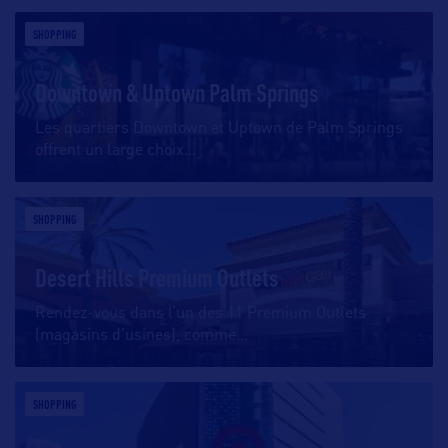
SHOPPING
Downtown & Uptown Palm Springs
Les quartiers Downtown et Uptown de Palm Springs
offrent un large choix
…
SHOPPING
Desert Hills Premium Outlets
Rendez-vous dans l’un des 11 Premium Outlets
(magasins d’usines), comme
…
SHOPPING