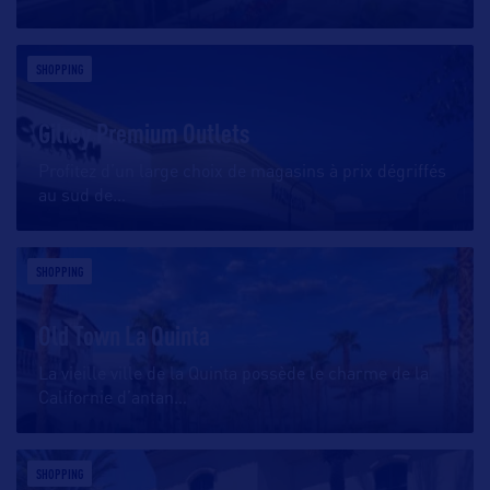
SHOPPING
Gilroy Premium Outlets
Profitez d’un large choix de magasins à prix dégriffés
au sud de
…
SHOPPING
Old Town La Quinta
La vieille ville de la Quinta possède le charme de la
Californie d’antan
…
SHOPPING