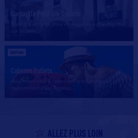
Camarillo Premium Outlets
Profitez d’un large choix de magasins à prix dégriffés
sur la route
…
SHOPPING
Cabazon Outlets
Idéalement situé à l’ouest de Palm Springs sur la
route menant à Los Angeles,
…
ALLEZ PLUS LOIN