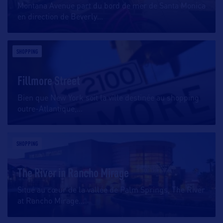
Montana Avenue part du bord de mer de Santa Monica
en direction de Beverly
…
SHOPPING
Fillmore Street
Bien que New York soit la ville destinée au shopping
outre-Atlantique,
…
SHOPPING
The River in Rancho Mirage
Situé au cœur de la vallée de Palm Springs, The River
at Rancho Mirage
…