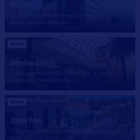
Metreon
Situé dans le centre-ville de San Francisco au cœur
du très dynamique quartier
…
SHOPPING
Glendale Galleria
A quelques minutes du Griffith Park, le centre
commercial Glendale Galleria
…
SHOPPING
Rodeo Drive
Soyez comme les fashionistas les plus célèbres et
faites du lèche-vitrine
…