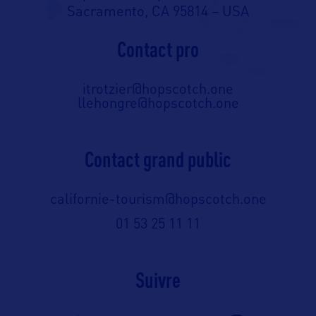
Sacramento, CA 95814 – USA
Contact pro
itrotzier@hopscotch.one
llehongre@hopscotch.one
Contact grand public
californie-tourism@hopscotch.one
01 53 25 11 11
Suivre