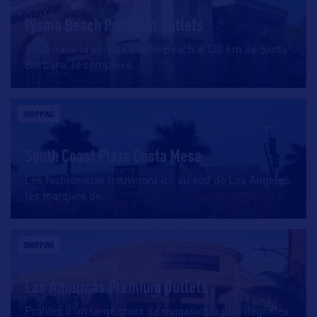
Pismo Beach Premium Outlets
Situé dans la ville de Pismo Beach à 130 km de Santa
Barbara, le complexe
…
SHOPPING
South Coast Plaza Costa Mesa
Les fashionistas trouveront ici, au sud de Los Angeles,
les marques de
…
SHOPPING
Las Americas Premium Outlets
Profitez d’un large choix de magasins à prix dégriffés