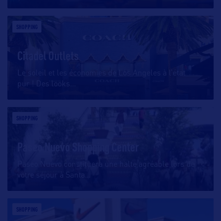
SHOPPING
Citadel Outlets
Le soleil et les économies de Los Angeles à l’état
pur ! Des looks
…
SHOPPING
Paseo Nuevo Shopping Center
Paseo Nuevo constituera une halte agréable lors de
votre séjour à Santa
…
SHOPPING