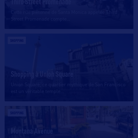
Third Street Promenade
Cette rue piétonne de Santa Monica appelée Third
Street Promenade compte
…
SHOPPING
Shopping à Union Square
Union Square, ce quartier mythique de San Francisco
est un véritable temple
…
SHOPPING
Montana Avenue