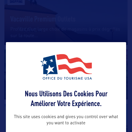
SHOPPING
Vacaville Premium Outlets
Profitez d’un large choix de magasins à prix dégriffés
sur la route
…
SHOPPING
Farmers Market and The Grove
The Original Farmers Market de Los Angeles est une
star depuis des décennies
…
Nous Utilisons Des Cookies Pour
Améliorer Votre Expérience.
SHOPPING
This site uses cookies and gives you control over what
you want to activate
Beverly Center