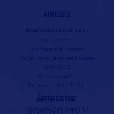
ADRESSES
Représentation en France :
Visit California
c/o Hopscotch Tourism
25 rue Notre-Dame des Victoires
75002 PARIS
(Fermé au public)
Téléphone : 01 53 25 11 11
Contact presse
Adresse aux USA :
555 Capitol Mall, Suite 1100
paserra@hopscotch.one