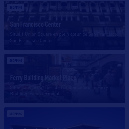
SHOPPING
San Francisco Center
Situé à Union Square en plein cœur de San Francisco,
San Francisco Center
…
SHOPPING
Ferry Building Market Place
Situé dans le quartier de l’Embarcadero, le Ferry
Building est un terminal
…
SHOPPING