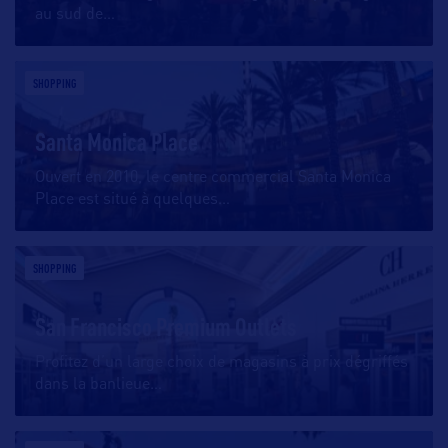
au sud de
…
SHOPPING
Santa Monica Place
Ouvert en 2010, le centre commercial Santa Monica
Place est situé à quelques
…
SHOPPING
San Francisco Premium Outlets
Profitez d’un large choix de magasins à prix dégriffés
dans la banlieue
…