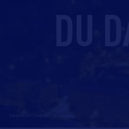
DU D
Dakota du Sud - Deadwood
-
En savoir plus