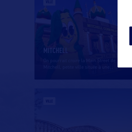
VILLE
MITCHELL
On pourrait croire la Main Street de
Mitchell, petite ville située à une
…
VILLE