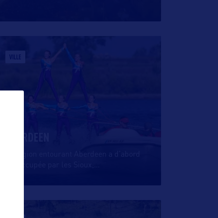
VILLE
ABERDEEN
La région entourant Aberdeen a d’abord
été occupée par les Sioux,
…