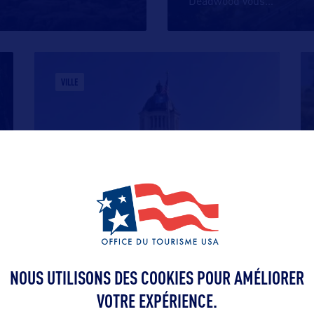
Deadwood vous
…
VILLE
PIERRE
Située au centre du Dakota du Sud, le
long du fleuve Missouri, Pierre est
…
NOUS UTILISONS DES COOKIES POUR AMÉLIORER
VOTRE EXPÉRIENCE.