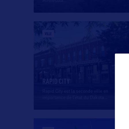
Minnesota
…
VILLE
RAPID CITY
Rapid City est la seconde ville en
importance de l’état du Dakota
…