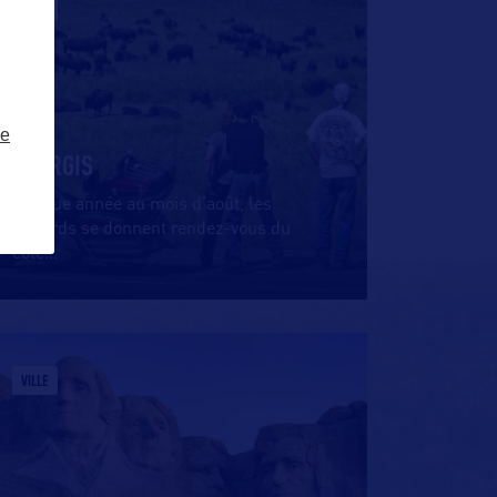
VILLE
ze
STURGIS
Chaque année au mois d’août, les
motards se donnent rendez-vous du
côté
…
VILLE