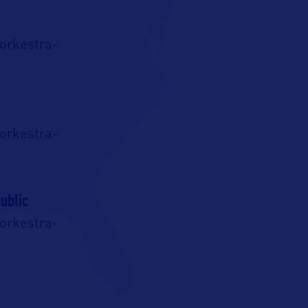
rkestra-
rkestra-
ublic
rkestra-