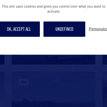
VILLE
This site uses cookies and gives you control over what you want to
activate
OK, ACCEPT ALL
UNDEFINED
Personali
WALL
A moins d’une heure de route à l’est de
Rapid City, la pittoresque bourgade
…
VILLE