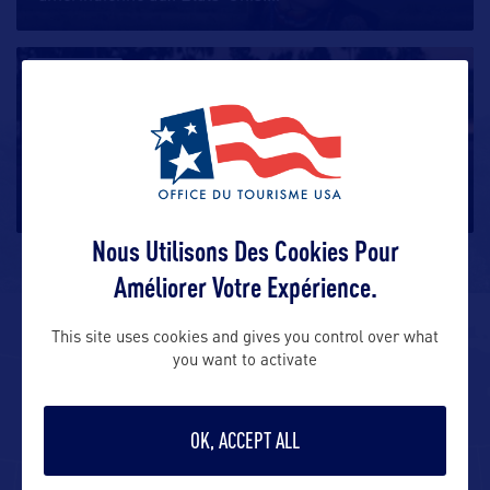
DIVERTISSEMENT
Le golf au Nouveau Mexique
…
Nous Utilisons Des Cookies Pour
Améliorer Votre Expérience.
This site uses cookies and gives you control over what
ALLEZ PLUS LOIN
you want to activate
ADRESSES
OK, ACCEPT ALL