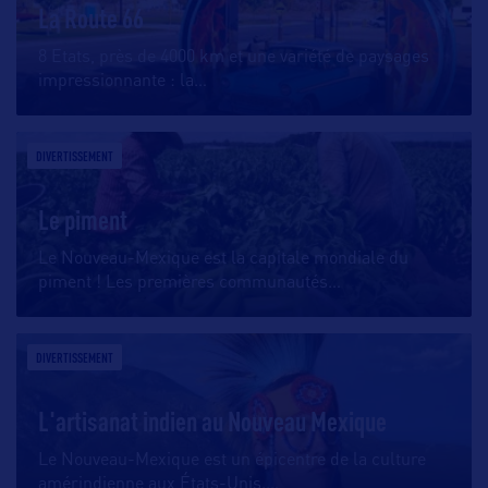
La Route 66
8 Etats, près de 4000 km et une variété de paysages
impressionnante : la
…
DIVERTISSEMENT
Le piment
Le Nouveau-Mexique est la capitale mondiale du
piment ! Les premières communautés
…
DIVERTISSEMENT
L'artisanat indien au Nouveau Mexique
Le Nouveau-Mexique est un épicentre de la culture
amérindienne aux États-Unis.
…