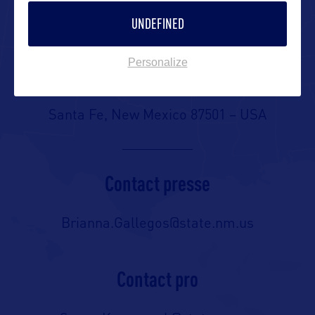
Adresse aux USA :
UNDEFINED
New Mexico Tourism Department
Personalize
491 Old Santa Fe Trail
Santa Fe, New Mexico 87501 – USA
Contact presse
Brianna.Gallegos@state.nm.us
Contact pro