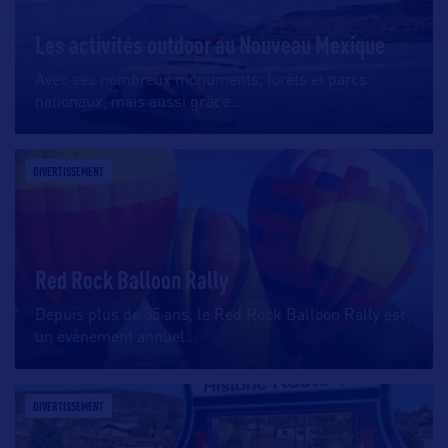
Les activités outdoor au Nouveau Mexique
Avec ses nombreux monuments, forêts et parcs
nationaux, mais aussi grâce
…
DIVERTISSEMENT
Red Rock Balloon Rally
Depuis plus de 35 ans, le Red Rock Balloon Rally est
un évènement annuel
…
DIVERTISSEMENT