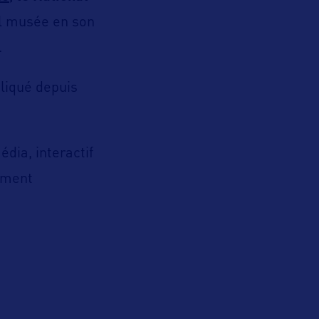
eul musée en son
.
pliqué depuis
dia, interactif
ument