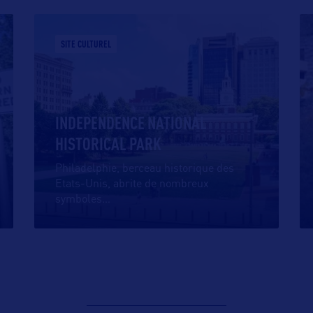
SITE CULTUREL
INDEPENDENCE NATIONAL
HISTORICAL PARK
Philadelphie, berceau historique des
Etats-Unis, abrite de nombreux
symboles
…