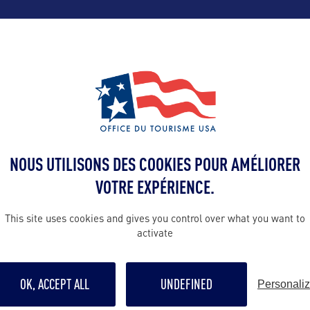
ALLEZ PLUS LOIN
NOUS UTILISONS DES COOKIES POUR AMÉLIORER
Contact presse
VOTRE EXPÉRIENCE.
tourismdev@t
This site uses cookies and gives you control over what you want to
activate
Contact grand p
https://www.v
us
OK, ACCEPT ALL
UNDEFINED
Personali