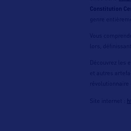
Constitution C
genre entièreme
Vous comprendre
lors, définissant
Découvrez les ex
et autres artef
révolutionnaire 
h
Site internet :