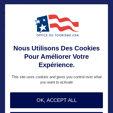
monstre mythique du lac surnommé « Champ », un lointain
cousin du monstre du Loch Ness !
Site Internet :
https://www.lakechamplainregion.com/
Nous Utilisons Des Cookies
Pour Améliorer Votre
ALLEZ PLUS LOIN
Expérience.
This site uses cookies and gives you control over what
ADRESSES
you want to activate
Adresse aux USA :
OK, ACCEPT ALL
Vermont Dept. of Tourism and