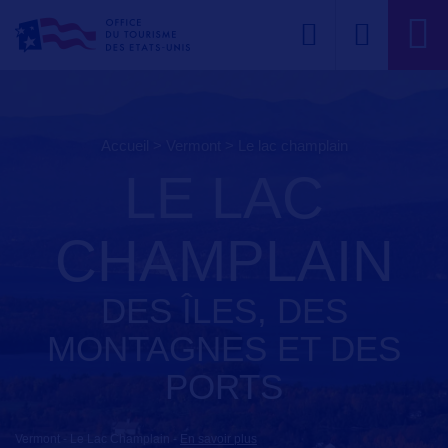
Accueil
>
Vermont
>
le lac champlain
LE LAC
CHAMPLAIN
DES ÎLES, DES
MONTAGNES ET DES
PORTS
Vermont - Le Lac Champlain
-
En savoir plus