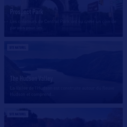
Prospect Park
Les créateurs de Central Park ont su créer un coin de
paradis pour les
…
SITE NATUREL
The Hudson Valley
La Vallée de l’Hudson est construite autour du fleuve
Hudson et comprend
…
SITE NATUREL