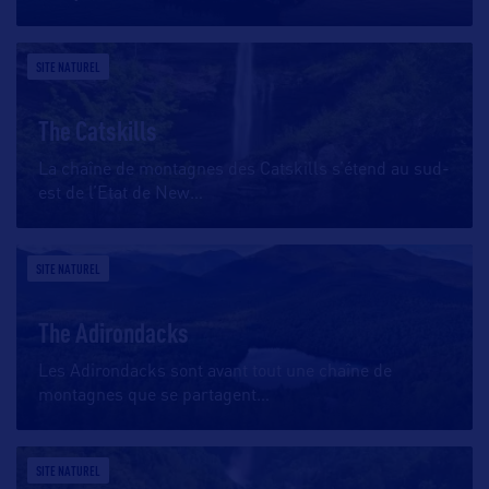
SITE NATUREL
The Catskills
La chaîne de montagnes des Catskills s’étend au sud-
est de l’Etat de New
…
SITE NATUREL
The Adirondacks
Les Adirondacks sont avant tout une chaîne de
montagnes que se partagent
…
SITE NATUREL