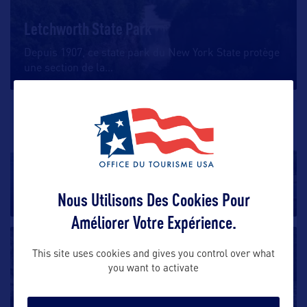
Letchworth State Park
Depuis 1907, ce state park du New York State protège
une section de la
…
SITE NATUREL
Le lac Erie
Achevé en 1825, le Canal Erié, en reliant l’Hudson au
Nous Utilisons Des Cookies Pour
Niagara, ouvrit la
…
Améliorer Votre Expérience.
SITE NATUREL
This site uses cookies and gives you control over what
you want to activate
Watkins Glen State Park