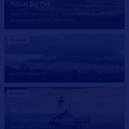
Pelham Bay Park
Contrairement aux idées reçues, le plus grand
poumon vert de New York n’est
…
SITE NATUREL
Finger Lakes region
Onze lacs presque parallèles s’étirent du Nord au Sud
au beau milieu de
…
SITE NATUREL
The Thousands Islands
L’archipel des Mille-Îles compte exactement 1865 îles
et enjambe la frontière
…