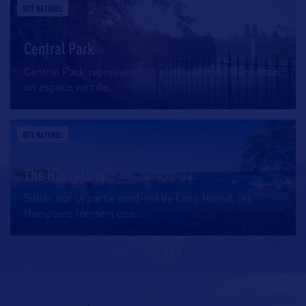
SITE NATUREL
Central Park
Central Park représente, en plein cœur de Manhattan,
un espace vert de
…
SITE NATUREL
The Hamptons
Situés sur la partie nord-est de Long Island, les
Hamptons forment une
…