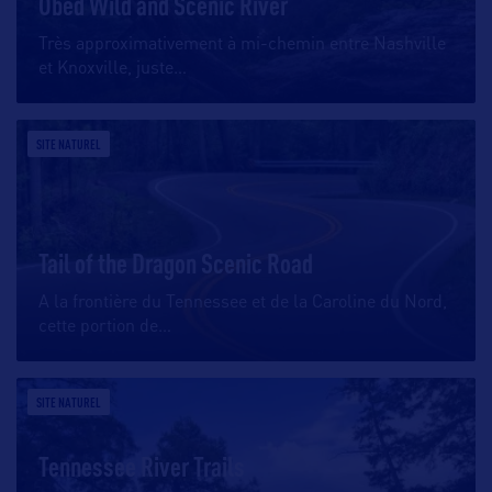
Obed Wild and Scenic River
Très approximativement à mi-chemin entre Nashville
et Knoxville, juste
…
SITE NATUREL
Tail of the Dragon Scenic Road
A la frontière du Tennessee et de la Caroline du Nord,
cette portion de
…
SITE NATUREL
Tennessee River Trails