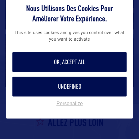
Ocoee Scenic Byway
Nous Utilisons Des Cookies Pour
Dans les Appalaches, à l’est de Chattanooga, cette
Améliorer Votre Expérience.
Scenic Byway de 26 miles,
…
This site uses cookies and gives you control over what
you want to activate
SITE NATUREL
Great Smoky Mountains National Park
OK, ACCEPT ALL
Il y a 1000 ans, ces montagnes étaient peuplées par
les cherokees. Depuis
…
UNDEFINED
Personalize
ALLEZ PLUS LOIN