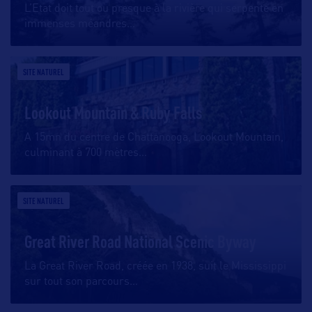
L’Etat doit tout ou presque à la rivière qui serpente en
immenses méandres
…
SITE NATUREL
Lookout Mountain & Ruby Falls
A 15mn du centre de Chattanooga, Lookout Mountain,
culminant à 700 mètres
…
SITE NATUREL
Great River Road National Scenic Byway
La Great River Road, créée en 1938, suit le Mississippi
sur tout son parcours
…