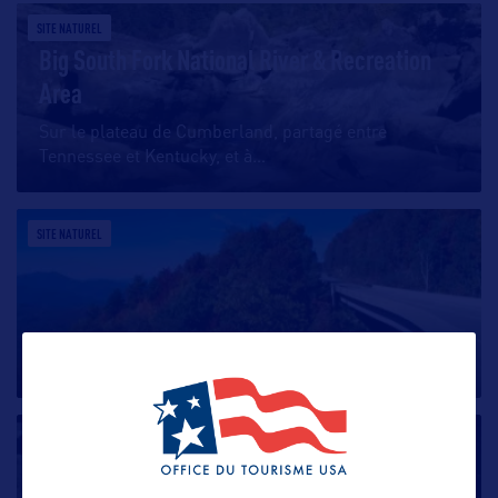
SITE NATUREL
Big South Fork National River & Recreation
Area
Sur le plateau de Cumberland, partagé entre
Tennessee et Kentucky, et à
…
SITE NATUREL
Cherohala Skyway National Scenic Byway
SITE NATUREL