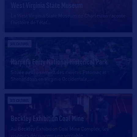
West Virginia State Museum
Le West Virginia State Museum de Charleston raconte
l’histoire de l’état
…
SITE CULTUREL
Harpers Ferry National Historical Park
Située au croisement des rivières Potomac et
Shenandoah en Virginie Occidentale,
…
SITE CULTUREL
Beckley Exhibition Coal Mine
Au Beckley Exhibition Coal Mine Complex, les
visiteurs découvrent une véritable
…