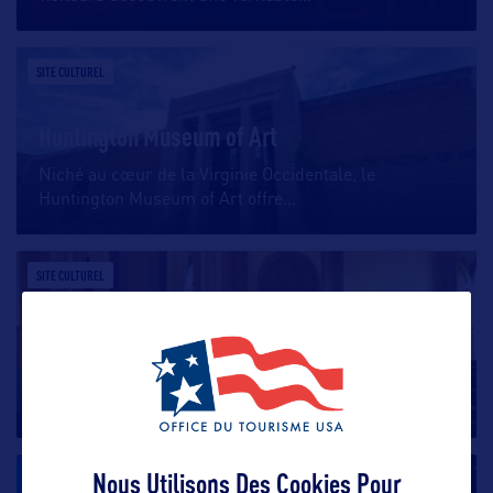
SITE CULTUREL
Huntington Museum of Art
Niché au cœur de la Virginie Occidentale, le
Huntington Museum of Art offre
…
SITE CULTUREL
West Virginia Independence Hall
Situé à Wheeling en Virginie Occidentale, West
Virginia Independence Hall
…
Nous Utilisons Des Cookies Pour
SITE CULTUREL