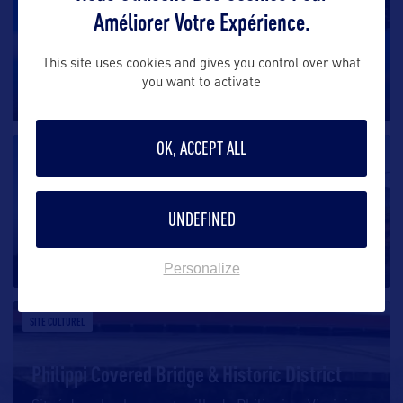
Améliorer Votre Expérience.
Droop Mountain Battlefield
This site uses cookies and gives you control over what
Situé dans l’État de la Virginie Occidentale, le Droop
you want to activate
Mountain Battlefield
…
OK, ACCEPT ALL
SITE CULTUREL
Clay Center for the Arts & Sciences
UNDEFINED
Niché au cœur de Charleston en Virginie Occidentale,
le Clay Center for
…
Personalize
SITE CULTUREL
Philippi Covered Bridge & Historic District