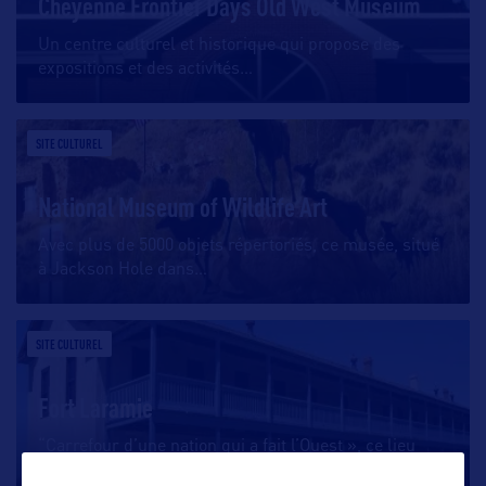
Cheyenne Frontier Days Old West Museum
Un centre culturel et historique qui propose des
expositions et des activités
…
SITE CULTUREL
National Museum of Wildlife Art
Avec plus de 5000 objets répertoriés, ce musée, situé
à Jackson Hole dans
…
SITE CULTUREL
Fort Laramie
“Carrefour d’une nation qui a fait l’Ouest », ce lieu
historique unique
…