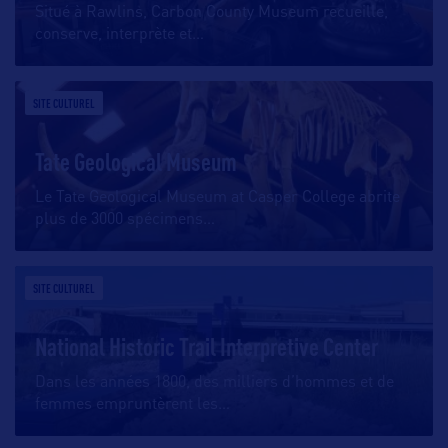
Situé à Rawlins, Carbon County Museum recueille,
conserve, interprète et
…
SITE CULTUREL
Tate Geological Museum
Le Tate Geological Museum at Casper College abrite
plus de 3000 spécimens
…
SITE CULTUREL
National Historic Trail Interpretive Center
Dans les années 1800, des milliers d’hommes et de
femmes empruntèrent les
…