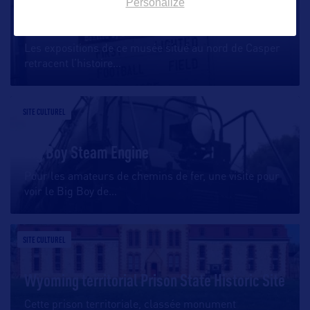
Personalize
Salt Creek Museum
Les expositions de ce musée situé au nord de Casper
retracent l’histoire
…
SITE CULTUREL
Big Boy Steam Engine
Pour les amateurs de chemins de fer, une visite pour
voir le Big Boy de
…
SITE CULTUREL
Wyoming territorial Prison State Historic Site
Cette prison territoriale, classée monument