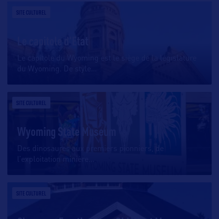
SITE CULTUREL
Le capitole d'Etat
Le capitole du Wyoming est le siège de la législature
du Wyoming. De style
…
SITE CULTUREL
Wyoming State Museum
Des dinosaures aux premiers pionniers, de
l’exploitation minière
…
SITE CULTUREL