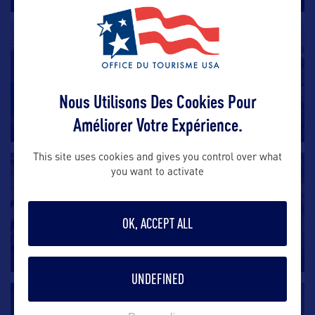
SITE CULTUREL
Cheyenne Depot Museum
Nous Utilisons Des Cookies Pour
En 1993, l’Union Pacific a fait don du Cheyenne Depot
Améliorer Votre Expérience.
Museum à la ville
…
This site uses cookies and gives you control over what
SITE CULTUREL
you want to activate
The Wyoming Dinosaur Center
OK, ACCEPT ALL
Aujourd’hui, vous êtes un visiteur. Il y a 150 millions
d’années,
…
UNDEFINED
SITE CULTUREL