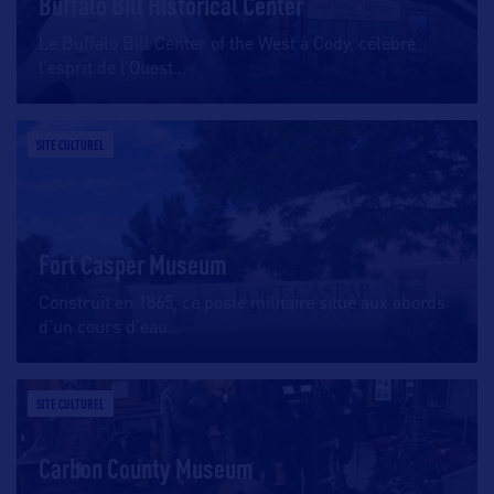
Buffalo Bill Historical Center
Le Buffalo Bill Center of the West à Cody, célèbre
l’esprit de l’Ouest
…
SITE CULTUREL
Fort Casper Museum
Construit en 1865, ce poste militaire situé aux abords
d’un cours d’eau
…
SITE CULTUREL
Carbon County Museum