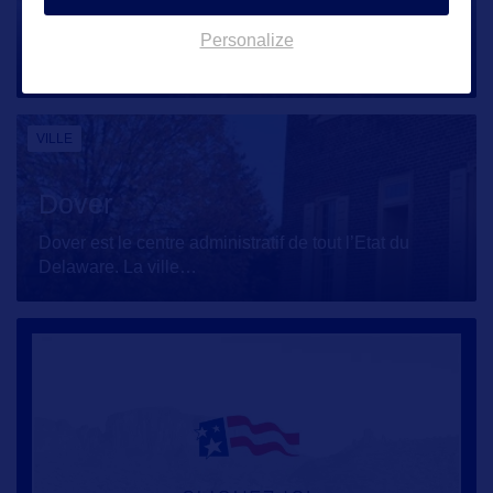
New Castle
Le Delaware fut le premier Etat à intégrer l’Union et
Personalize
New Castle fut la
…
VILLE
Dover
Dover est le centre administratif de tout l’Etat du
Delaware. La ville
…