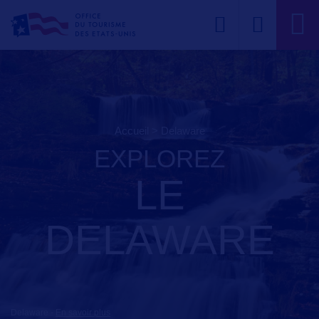
Accueil
>
delaware
EXPLOREZ
LE
DELAWARE
Delaware
-
En savoir plus