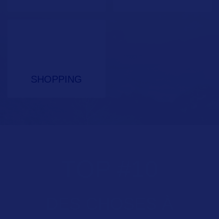
SHOPPING
TOP
#
10
DES CHOSES À