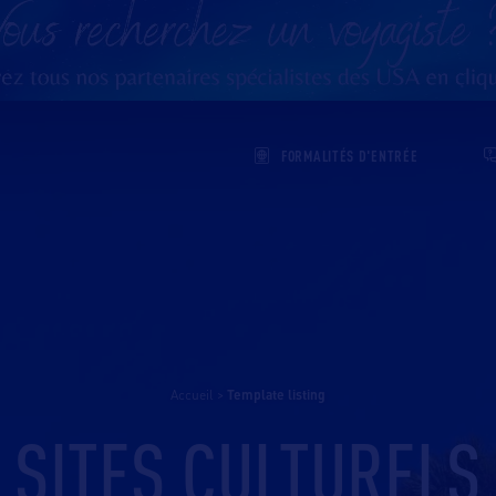
FORMALITÉS D'ENTRÉE
Accueil
>
template listing
SITES CULTURELS