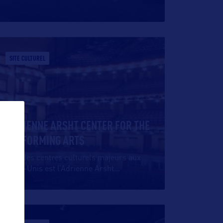
SITE CULTUREL
ADRIENNE ARSHT CENTER FOR THE
PERFORMING ARTS
L’un des centres culturels majeurs aux
Etats-Unis est l’Adrienne Arsht
…