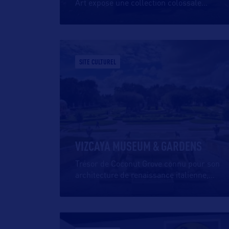
Art expose une collection colossale
…
SITE CULTUREL
VIZCAYA MUSEUM & GARDENS
Trésor de Coconut Grove connu pour son
architecture de renaissance italienne,
…