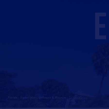
E
Floride - Jupiter Inlet Lighthouse & Museum
-
En savoir plus