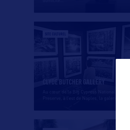
domicile
…
SITE CULTUREL
CLYDE BUTCHER GALLERY
Au cœur de la Big Cypress National
Preserve, à l’est de Naples, la galerie
…