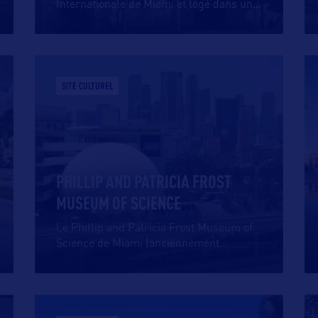
Internationale de Miami et logé dans un
…
SITE CULTUREL
PHILLIP AND PATRICIA FROST
MUSEUM OF SCIENCE
Le Phillip and Patricia Frost Museum of
Science de Miami (anciennement
…