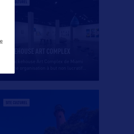
SITE CULTUREL
ze
BAKEHOUSE ART COMPLEX
Le Backehouse Art Complex de Miami
est une organisation à but non lucratif
…
SITE CULTUREL