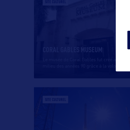
SITE CULTUREL
CORAL GABLES MUSEUM
Le musée de Coral Gables fut créé au
milieu des années 90 grâce à la volonté
…
SITE CULTUREL