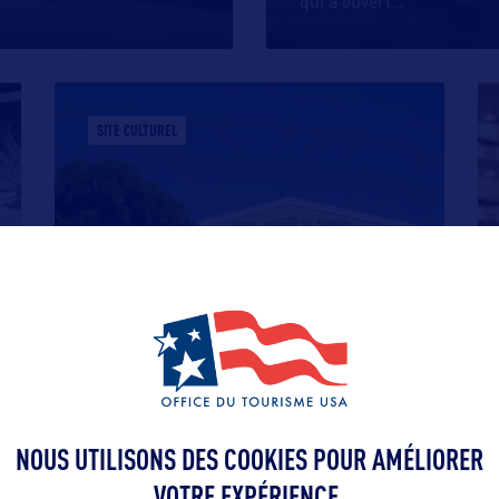
qui a ouvert
…
SITE CULTUREL
JEWISH MUSEUM OF FLORIDA
Le Jewish Museum of Florida est situé au
sein de deux anciennes synagogues
…
NOUS UTILISONS DES COOKIES POUR AMÉLIORER
VOTRE EXPÉRIENCE.