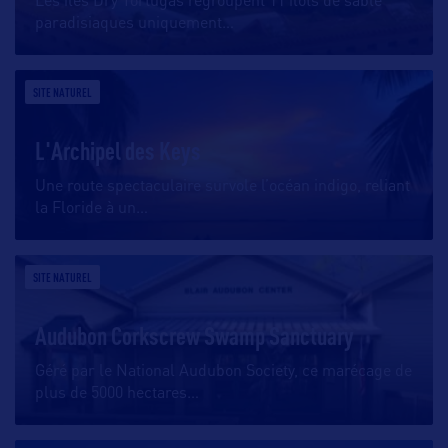
Les îles Dry Tortugas regroupent 11 îlots de sable
paradisiaques uniquement
…
SITE NATUREL
L'Archipel des Keys
Une route spectaculaire survole l’océan indigo, reliant
la Floride à un
…
SITE NATUREL
Audubon Corkscrew Swamp Sanctuary
Géré par le National Audubon Society, ce marécage de
plus de 5000 hectares
…