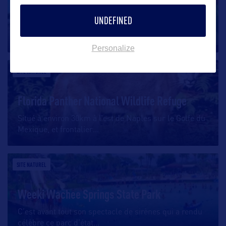
Matlacha & Bokeelia
UNDEFINED
Pine Island, la plus grande île du comté de Lee
découverte autrefois par
…
Personalize
SITE NATUREL
Florida Panther National Wildlife Refuge
Situé à environ 30km à l’est de Naples sur le Golfe du
Mexique, et frontalier
…
SITE NATUREL
Weeki Wachee Springs State Park
C’est avant tout son spectacle de sirènes qui a rendu
célèbre ce parc d’état
…