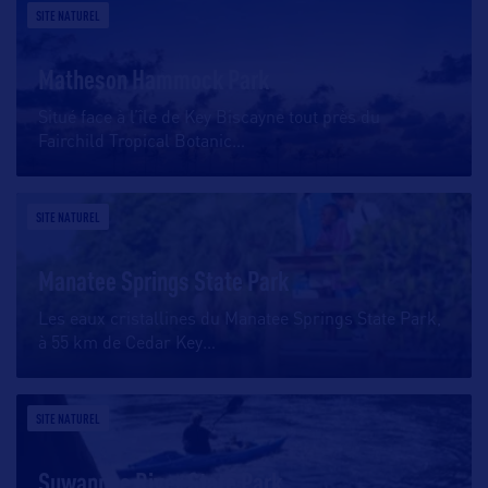
SITE NATUREL
Matheson Hammock Park
Situé face à l’île de Key Biscayne tout près du
Fairchild Tropical Botanic
…
SITE NATUREL
Manatee Springs State Park
Les eaux cristallines du Manatee Springs State Park,
à 55 km de Cedar Key
…
SITE NATUREL
Suwannee River State Park