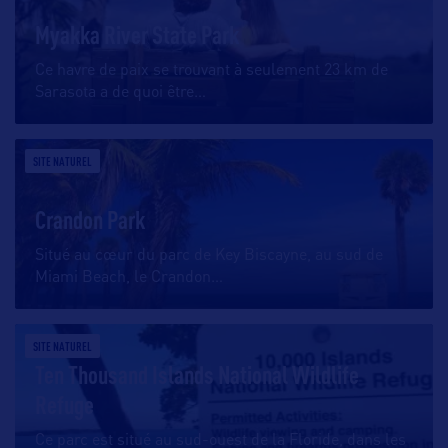
Myakka River State Park
Ce havre de paix se trouvant à seulement 23 km de
Sarasota a de quoi être
…
SITE NATUREL
Crandon Park
Situé au cœur du parc de Key Biscayne, au sud de
Miami Beach, le Crandon
…
SITE NATUREL
Ten Thousand Islands National Wildlife
Refuge
Ce parc est situé au sud-ouest de la Floride, dans les