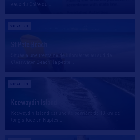
eaux du Golfe du
…
SITE NATUREL
St Pete Beach
Située à une trentaine de kilomètres au sud de
Clearwater Beach, la petite
…
SITE NATUREL
Keewaydin Island
Keewaydin Island est une île barrière de 13 km de
long située en Naples
…