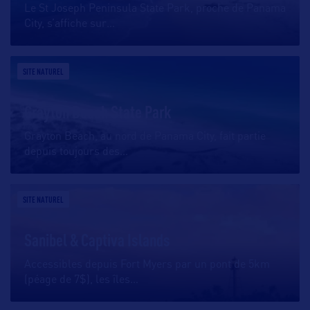
Le St Joseph Peninsula State Park, proche de Panama
City, s’affiche sur
…
SITE NATUREL
Grayton Beach State Park
Grayton Beach, au nord de Panama City, fait partie
depuis toujours des
…
SITE NATUREL
Sanibel & Captiva Islands
Accessibles depuis Fort Myers par un pont de 5km
(péage de 7$), les îles
…