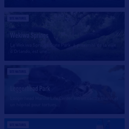
SITE NATUREL
Wekiwa Springs
Le Wekiwa Springs State Park, à proximité de la ville
d’Orlando, est une
…
SITE NATUREL
Loggerhead Park
Loogerhead Marine Life Center est un centre marin et
un hôpital pour tortues
…
SITE NATUREL