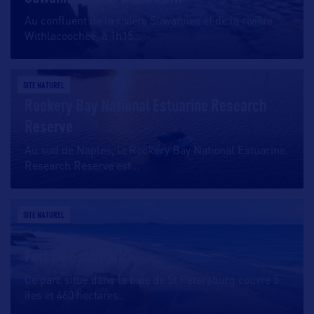
Au confluent de la rivière Suwannee et de la rivière
Withlacoochee, à 1h15
…
SITE NATUREL
Rookery Bay National Estuarine Research
Reserve
Au sud de Naples, la Rookery Bay National Estuarine
Research Reserve est
…
SITE NATUREL
Fort De Soto Park
Ce parc situé dans la baie de St Petersburg couvre 5
îles et 460 hectares
…