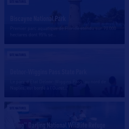
SITE NATUREL
Biscayne National Park
Premier parc aquatique de Floride étendu sur 70.000
hectares dont 95% se
…
SITE NATUREL
Delnor-Wiggins Pass State Park
Le parc d’Etat Delnor-Wiggins Pass, au nord de
Naples, est bordé à l’Ouest
…
SITE NATUREL
"Ding" Darling National Wildlife Refuge