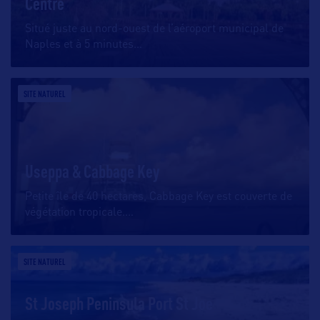
Centre
Situé juste au nord-ouest de l’aéroport municipal de
Naples et à 5 minutes
…
SITE NATUREL
Useppa & Cabbage Key
Petite île de 40 hectares, Cabbage Key est couverte de
végétation tropicale.
…
SITE NATUREL
St Joseph Peninsula Port St Joe