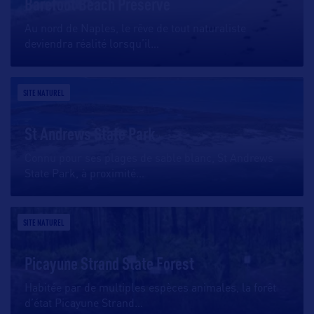
Barefoot Beach Preserve
Au nord de Naples, le rêve de tout naturaliste
deviendra réalité lorsqu’il
…
SITE NATUREL
St Andrews State Park
Connu pour ses plages de sable blanc, St Andrews
State Park, à proximité
…
SITE NATUREL
Picayune Strand State Forest
Habitée par de multiples espèces animales, la forêt
d’état Picayune Strand
…