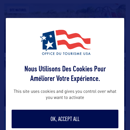
SITE NATUREL
Everglades National Park
Le Parc National des Everglades, également appelé
poétiquement le « Parc
…
SITE NATUREL
Nous Utilisons Des Cookies Pour
Améliorer Votre Expérience.
Fairchild Tropical Botanic Garden
Le Fairchild Tropical Botanic Garden de Miami est l’un
This site uses cookies and gives you control over what
des plus grands
…
you want to activate
SITE NATUREL
OK, ACCEPT ALL