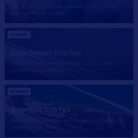
Etendu sur près de 2600 hectares, le J.N. « Ding »
Darling National Wildlife
…
SITE NATUREL
Collier Seminole State Park
A 27 km au sud de Naples, le parc d’Etat Collier-
Seminole vous permettra
…
SITE NATUREL
Bahia Honda State Park
Bahia Honda State Park est l’une des plus belles
plages du pays. Situé
…