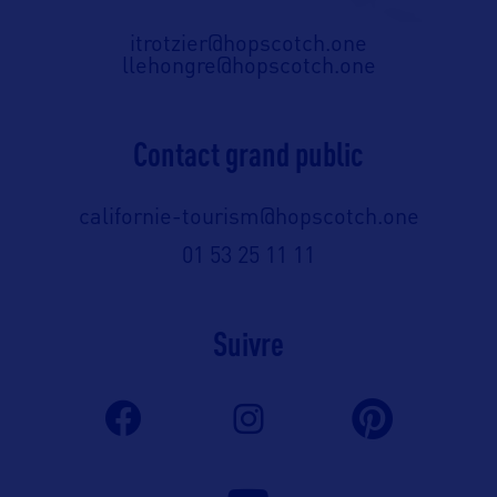
itrotzier@hopscotch.one
llehongre@hopscotch.one
Contact grand public
californie-tourism@hopscotch.one
01 53 25 11 11
Suivre