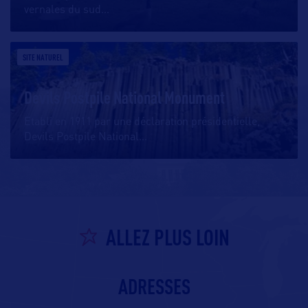
vernales du sud
…
SITE NATUREL
Devils Postpile National Monument
Etabli en 1911 par une déclaration présidentielle,
Devils Postpile National
…
ALLEZ PLUS LOIN
ADRESSES