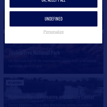
Pinnacles National Park
Si vous désirez monter au pinacle, c’est le moment –
UNDEFINED
enfin, le lieu –
…
Personalize
SITE NATUREL
Joshua Tree National Park
Un horizon barré de montagnes violacées, une vallée
hérissée de milliers
…
SITE NATUREL
Madrona Marsh Preserve and Nature Center
Venez explorer l’une des dernières zones humides