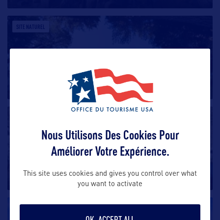
SITE NATUREL
Yosemite National Park
Seulement 1 % de la superficie du parc de Yosemite
peut être visité ! Difficile
…
SITE NATUREL
Nous Utilisons Des Cookies Pour
Mono Lake
Améliorer Votre Expérience.
Connu pour ses célèbres formations de “tufas” qui se
This site uses cookies and gives you control over what
dressent sur le lac,
…
you want to activate
SITE NATUREL
OK, ACCEPT ALL