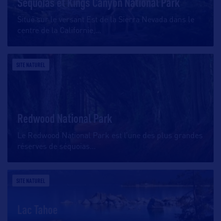
Sequoias et Kings Canyon National Park
Situé sur le versant Est de la Sierra Nevada dans le
centre de la Californie,
…
SITE NATUREL
Redwood National Park
Le Redwood National Park est l’une des plus grandes
réserves de séquoias
…
SITE NATUREL
Lac Tahoe