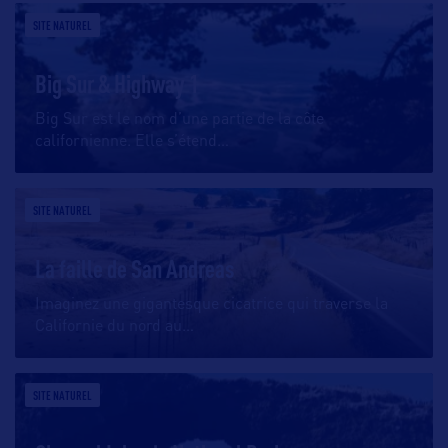
SITE NATUREL
Big Sur & Highway 1
Big Sur est le nom d’une partie de la côte
californienne. Elle s’étend
…
SITE NATUREL
La faille de San Andreas
Imaginez une gigantesque cicatrice qui traverse la
Californie du nord au
…
SITE NATUREL