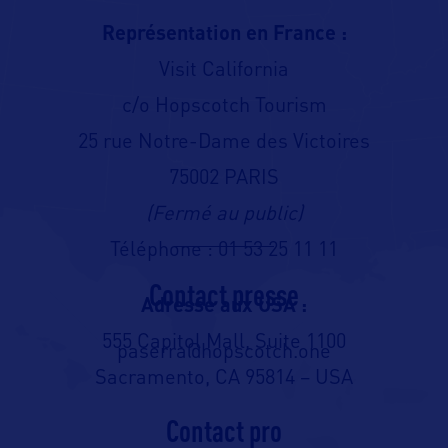
Représentation en France :
Visit California
c/o Hopscotch Tourism
25 rue Notre-Dame des Victoires
75002 PARIS
(Fermé au public)
Téléphone : 01 53 25 11 11
Contact presse
Adresse aux USA :
555 Capitol Mall, Suite 1100
paserra@hopscotch.one
Sacramento, CA 95814 – USA
Contact pro