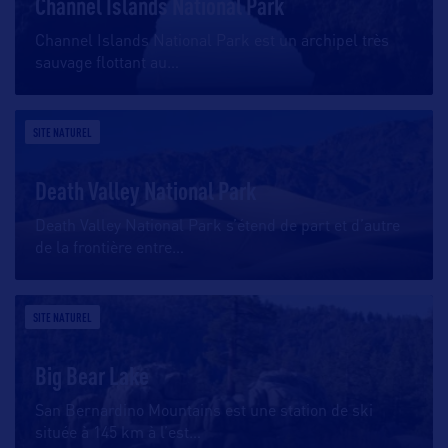
Channel Islands National Park
Channel Islands National Park est un archipel très
sauvage flottant au
…
SITE NATUREL
Death Valley National Park
Death Valley National Park s’étend de part et d’autre
de la frontière entre
…
SITE NATUREL
Big Bear Lake
San Bernardino Mountains est une station de ski
située à 145 km à l’est
…