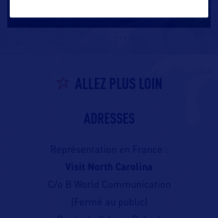
La Blue Ridge Parkway est une route panoramique de
755km traversant la
…
ALLEZ PLUS LOIN
ADRESSES
Représentation en France :
Visit North Carolina
C/o B World Communication
(Fermé au public)