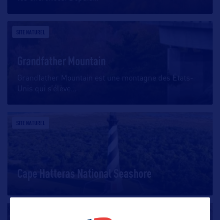
SITE NATUREL
Grandfather Mountain
Grandfather Mountain est une montagne des États-
Unis qui s’élève
…
SITE NATUREL
Cape Hatteras National Seashore
SITE NATUREL