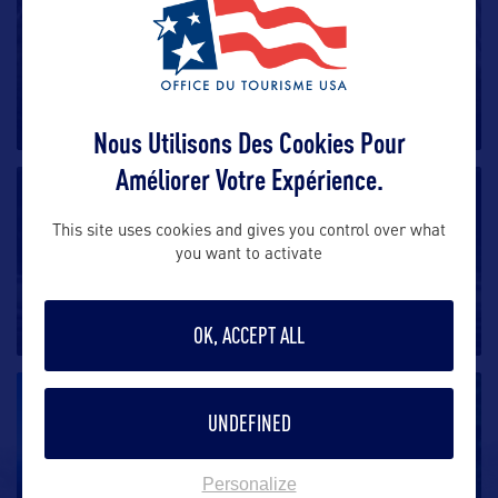
Stone Mountain State Park
Stone Mountain State Park offre une multitude
d’activités de plein
…
Nous Utilisons Des Cookies Pour
Améliorer Votre Expérience.
SITE NATUREL
This site uses cookies and gives you control over what
Latta Plantation Nature Preserve
you want to activate
Latta Plantation Nature Center est situé à
Huntersville, à environ 22 kilomètres
…
OK, ACCEPT ALL
SITE NATUREL
UNDEFINED
Blue Ridge Parkway
Personalize