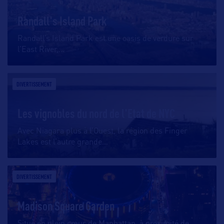
Randall's Island Park
Randall’s Island Park est une oasis de verdure sur
l’East River,
…
DIVERTISSEMENT
Les vignobles du nord de l'Etat de NYC
Avec Niagara plus à l’Ouest, la région des Finger
Lakes est l’autre grande
…
DIVERTISSEMENT
Madison Square Garden