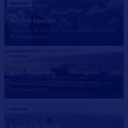
DIVERTISSEMENT
New York Aquarium
L’aquarium de New York se situe dans le quartier de
Brooklyn, à Coney
…
DIVERTISSEMENT
Staten Island Ferry
Fonctionnant tous les jours de l’année, 24h/24, avec
des rotations de 20
…
DIVERTISSEMENT
Empire State Building