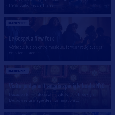
Situé en plein cœur de Manhattan, à proximité de
Penn Station et de Times
…
DIVERTISSEMENT
Le Gospel à New York
Véritable fusion entre musique, ferveur religieuse et
émotions intenses,
…
DIVERTISSEMENT
Visite guidée en français spéciale Noël à NYC
Découverte des décorations de Noël à Brooklyn
Découvrez la magie des illuminations
…