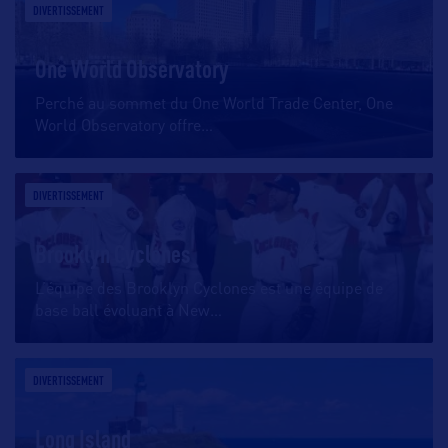
DIVERTISSEMENT
One World Observatory
Perché au sommet du One World Trade Center, One
World Observatory offre
…
DIVERTISSEMENT
Brooklyn Cyclones
L’équipe des Brooklyn Cyclones est une équipe de
base ball évoluant à New
…
DIVERTISSEMENT
Long Island