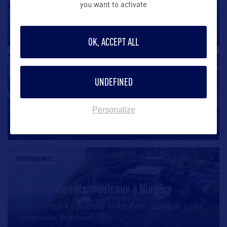
Luna Park Coney Island
you want to activate
Non loin de la Statue de la Liberté et de l’Empire State
building, il existe
…
OK, ACCEPT ALL
DIVERTISSEMENT
UNDEFINED
Visite guidée spéciale Halloween à NYC
Personalize
Découverte des décorations d’Halloween à Brooklyn
Vivez Halloween à New
…
DIVERTISSEMENT
Les événements musicaux à Niagara
Juin – Artpark’s Tuesday in the Park Dans un cadre
somptueux dominant
…