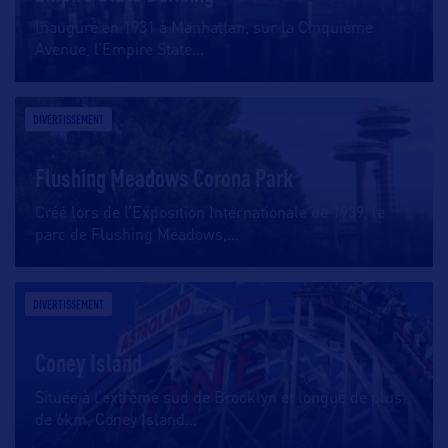
Inauguré en 1931 à Manhattan, sur la Cinquième
Avenue, l’Empire State
…
DIVERTISSEMENT
Flushing Meadows Corona Park
Créé lors de l’Exposition Internationale de 1939, le
parc de Flushing Meadows,
…
DIVERTISSEMENT
Coney Island
Située à l’extrême sud de Brooklyn et longue de plus
de 6km, Coney Island
…