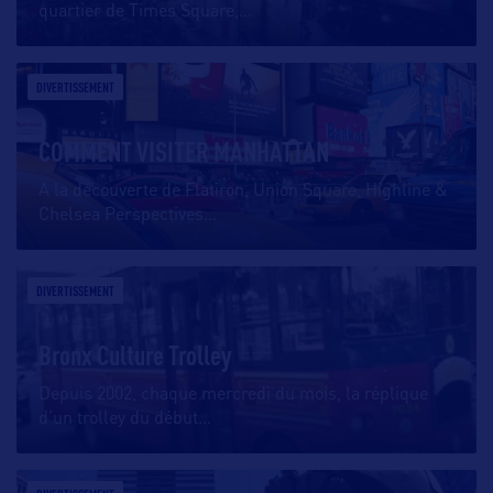
quartier de Times Square,
…
DIVERTISSEMENT
COMMENT VISITER MANHATTAN
A la découverte de Flatiron, Union Square, Highline &
Chelsea Perspectives
…
DIVERTISSEMENT
Bronx Culture Trolley
Depuis 2002, chaque mercredi du mois, la réplique
d’un trolley du début
…