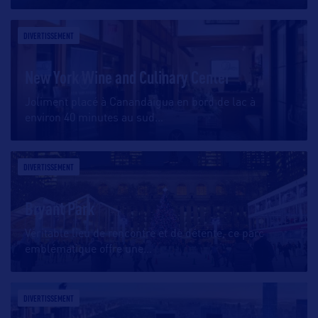
DIVERTISSEMENT
New York Wine and Culinary Center
Joliment placé à Canandaigua en bord de lac à
environ 40 minutes au sud
…
DIVERTISSEMENT
Bryant Park
Véritable lieu de rencontre et de détente, ce parc
emblématique offre une
…
DIVERTISSEMENT