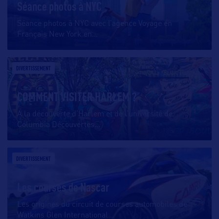
Séance photos à NYC
Séance photos à NYC avec l’agence Voyage en
Français New York en
…
DIVERTISSEMENT
COMMENT VISITER HARLEM ?
A la découverte d’Harlem et de l’université de
Columbia Découvertes
…
DIVERTISSEMENT
Les courses de Nascar
Les origines du circuit de courses automobiles de
Watkins Glen International
…