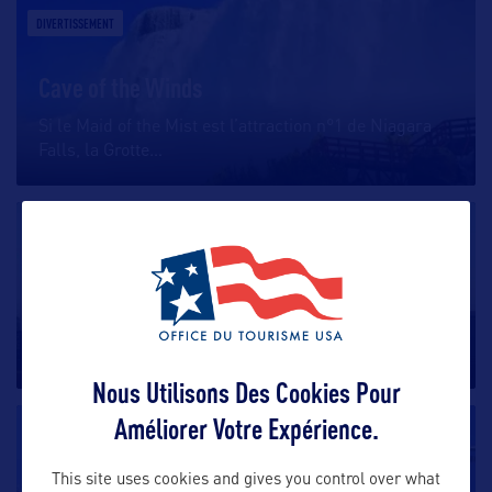
DIVERTISSEMENT
Cave of the Winds
Si le Maid of the Mist est l’attraction n°1 de Niagara
Falls, la Grotte
…
DIVERTISSEMENT
Grand Concourse
Surnommée le “Champs-Élysées du Bronx”, Grand
Concourse traverse le borough
…
Nous Utilisons Des Cookies Pour
Améliorer Votre Expérience.
DIVERTISSEMENT
This site uses cookies and gives you control over what