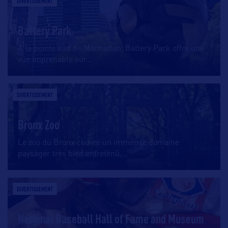
DIVERTISSEMENT
Battery Park
A la pointe sud de Manhattan, Battery Park offre une
vue imprenable sur
…
DIVERTISSEMENT
Bronx Zoo
Le zoo du Bronx couvre un immense domaine
paysager très bien entretenu,
…
DIVERTISSEMENT
National Baseball Hall of Fame and Museum