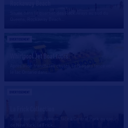
Rockaway Beach
Située dans le quartier des Rockaways au sud du
Queens, Rockaway Beach
…
DIVERTISSEMENT
Whirlpool Jet Boat tours
Après avoir franchi les chutes, la Niagara fonce vers
le lac Ontario dans
…
DIVERTISSEMENT
La Frick Collection
Située sur la 5th Avenue, face à Central Park au cœur
de New York, la Frick
…