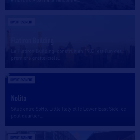
embruns » part à la rencontre
…
DIVERTISSEMENT
Flatiron Building
Le Flatiron Building, construit en 1902, est l’un des
premiers gratte-ciels
…
DIVERTISSEMENT
Nolita
Situé entre SoHo, Little Italy et le Lower East Side, ce
petit quartier
…
DIVERTISSEMENT