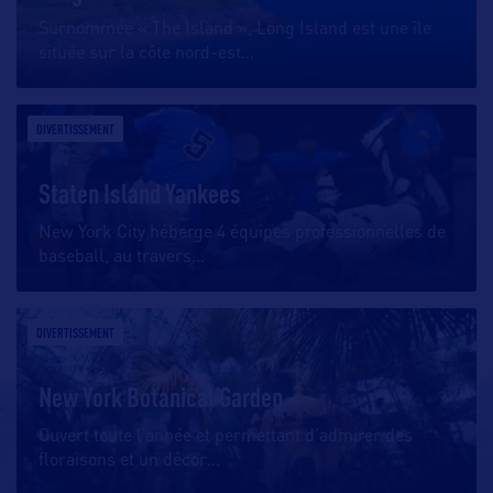
Surnommée « The Island », Long Island est une île
située sur la côte nord-est
…
DIVERTISSEMENT
Staten Island Yankees
New York City héberge 4 équipes professionnelles de
baseball, au travers
…
DIVERTISSEMENT
New York Botanical Garden
Ouvert toute l’année et permettant d’admirer des
floraisons et un décor
…