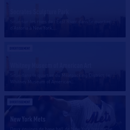
Socrates Sculpture Park
Situé sur les rives de l’East River dans le quartier
d’Astoria à New York,
…
DIVERTISSEMENT
Whitney Museum of American Art
Situé dans le quartier du Meatpacking District, le
Whitney Museum of American
…
DIVERTISSEMENT
New York Mets
Deux équipes de base ball de New York font partie