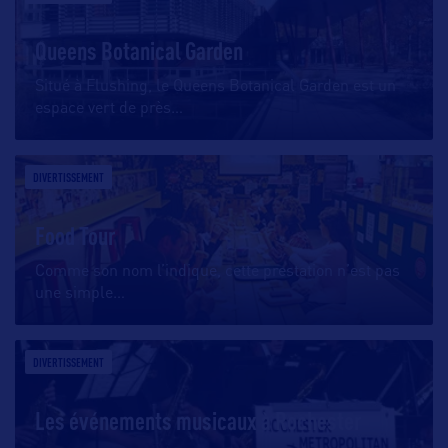
Queens Botanical Garden
Situé à Flushing, le Queens Botanical Garden est un
espace vert de près
…
DIVERTISSEMENT
Food Tour
Comme son nom l’indique, cette prestation n’est pas
une simple
…
DIVERTISSEMENT
Les événements musicaux à Rochester