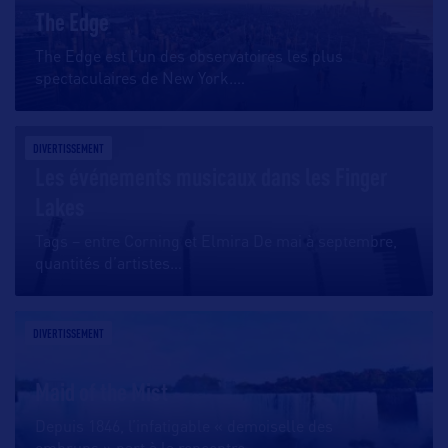
The Edge
The Edge est l’un des observatoires les plus
spectaculaires de New York.
…
DIVERTISSEMENT
Les événements musicaux dans les Finger
Lakes
Tags – entre Corning et Elmira De mai à septembre,
quantités d’artistes
…
DIVERTISSEMENT
Maid of the Mist
Depuis 1846, l’infatigable « demoiselle des