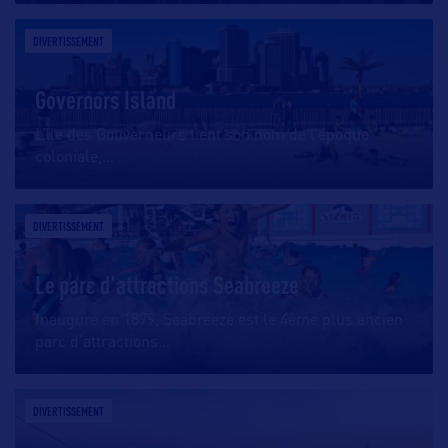
DIVERTISSEMENT
Governors Island
L’île des Gouverneurs tient son nom de l’époque
coloniale,
…
DIVERTISSEMENT
Le parc d'attractions Seabreeze
Inauguré en 1879, Seabreeze est le 4ème plus ancien
parc d’attractions
…
DIVERTISSEMENT