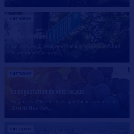
DIVERTISSEMENT
Arthur Avenue
Bon nombre d’immigrants italiens ont élu domicile à
New York au cours des
…
DIVERTISSEMENT
La dégustation de vins locaux
Niagara est l’une des trois appellations vinicoles de
l’Etat de New York
…
DIVERTISSEMENT