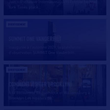
Juin – Rochester International Jazz Festival Le New
York Times place
…
DIVERTISSEMENT
SUMMIT ONE VANDERBILT
Inaugurée à l’automne 2021, la plateforme
d’observation SUMMIT One Vanderbilt
…
DIVERTISSEMENT
COMMENT VISITER BROOKLYN
A la découverte de Bushwick et Williamsburg à
Brooklyn Les hipsters de
…