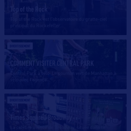
Top of the Rock
Top of the Rock est l’observatoire du gratte-ciel
principal du Rockefeller
…
DIVERTISSEMENT
COMMENT VISITER CENTRAL PARK
Central Park à vélo Le poumon vert de Manhattan à
vélo avec l’agence
…
DIVERTISSEMENT
Times Square / Broadway
La célèbre avenue de Broadway, située dans le