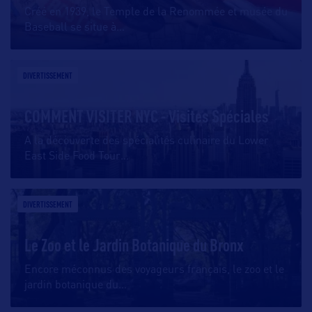
Créé en 1939, le Temple de la Renommée et musée du
Baseball se situe à
…
DIVERTISSEMENT
COMMENT VISITER NYC - Visites Spéciales
A la découverte des spécialités culinaire du Lower
East Side Food Tour
…
DIVERTISSEMENT
Le Zoo et le Jardin Botanique du Bronx
Encore méconnus des voyageurs français, le zoo et le
jardin botanique du
…