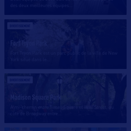
des deux meilleures équipes
…
DIVERTISSEMENT
Fort Tryon Park
Fort Tryon Park est un parc public de la ville de New
York situé dans le
…
DIVERTISSEMENT
Madison Square Park
A mi-chemin entre Times Square et Wall Street, du
côté de Broadway entre
…