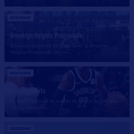
DIVERTISSEMENT
Brooklyn Heights Promenade
Située en surplomb de l’East River, la Brooklyn
Heights Promenade est une
…
DIVERTISSEMENT
Brooklyn Nets
Avouons-le : que l’on soit fan de basket ou pas, que
l’on s’y connaisse
…
DIVERTISSEMENT