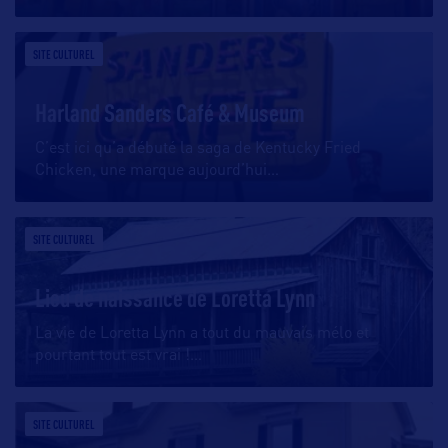
SITE CULTUREL
Harland Sanders Café & Museum
C’est ici qu’a débuté la saga de Kentucky Fried
Chicken, une marque aujourd’hui
…
SITE CULTUREL
Lieu de naissance de Loretta Lynn
La vie de Loretta Lynn a tout du mauvais mélo et
pourtant tout est vrai !
…
SITE CULTUREL