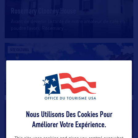
Rosemary Clooney House
Avant de devenir la tante de notre amateur de café en
poudre favori, Rosemary
…
SITE CULTUREL
Bardstown Historic District
Situé à Bardstown dans le Kentucky, le Bardstown
Historic District est
…
SITE CULTUREL
Nous Utilisons Des Cookies Pour
Améliorer Votre Expérience.
Renfro Valley Entertainment Center
Ce complexe très bien situé sur la I-75 reliant