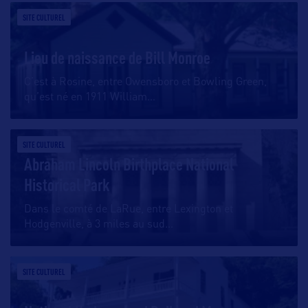
SITE CULTUREL
Lieu de naissance de Bill Monroe
C’est à Rosine, entre Owensboro et Bowling Green,
qu’est né en 1911 William
…
SITE CULTUREL
Abraham Lincoln Birthplace National
Historical Park
Dans le comté de LaRue, entre Lexington et
Hodgenville, à 3 miles au sud
…
SITE CULTUREL