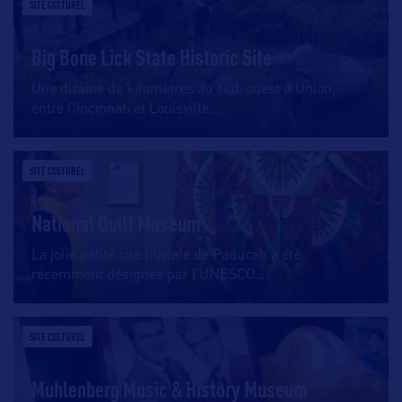
SITE CULTUREL
Big Bone Lick State Historic Site
Une dizaine de kilomètres au sud-ouest d’Union,
entre Cincinnati et Louisville,
…
SITE CULTUREL
National Quilt Museum
La jolie petite cité fluviale de Paducah a été
récemment désignée par l’UNESCO
…
SITE CULTUREL
Muhlenberg Music & History Museum