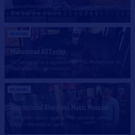
Approximativement à mi-chemin entre Owensboro et
Bowling Green, en plein
…
SITE CULTUREL
Muhammad Ali Center
Né Cassius Clay à Louisville en 1942, Muhammad Ali
(Mohamed Ali) est considéré
…
SITE CULTUREL
International Bluegrass Music Museum
Ce musée installé dans la ville natale de Johnny
Depp, s’étendant au bord
…