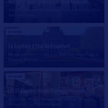
National Underground Railroad Museum
Jusqu’à la Guerre de Sécession, la rive droite de l’Ohio
était synonyme
…
SITE CULTUREL
Le Capitole d'Etat de Frankfort
Ne pas confondre le Old et le New, tous deux listés au
National Register
…
SITE CULTUREL
US 23 Country Music Highway Museum
La Country Music Highway suit l’US23 en reliant
Whitesburg au Sud, à Ashland
…