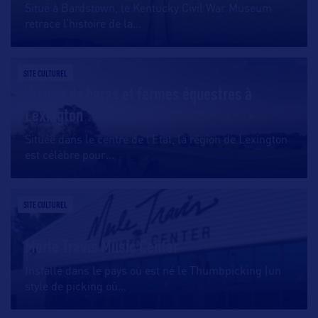
Situé à Bardstown, le Kentucky Civil War Museum
retrace l’histoire de la
…
SITE CULTUREL
Visites de haras et fermes équestres à
Lexington
Située dans le centre de l’Etat, la région de Lexington
est célèbre pour
…
SITE CULTUREL
Merle Travis Music Center
Installé dans le pays où est né le Thumbpicking (un
style de picking où
…